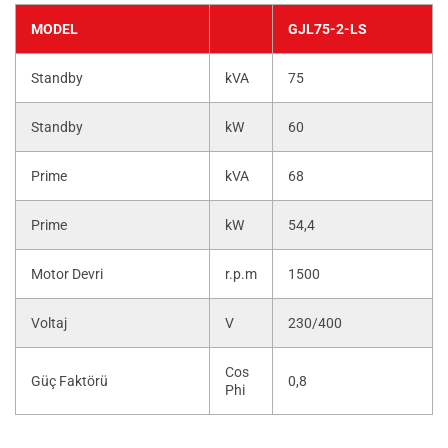
MODEL
GJL75-2-LS
Standby
kVA
75
Standby
kW
60
Prime
kVA
68
Prime
kW
54,4
Motor Devri
r.p.m
1500
Voltaj
V
230/400
Cos
Güç Faktörü
0,8
Phi