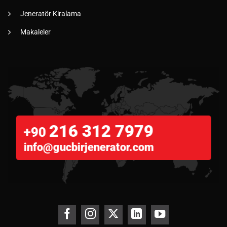
Jeneratör Kiralama
Makaleler
216 312 7979
+90
info@gucbirjenerator.com