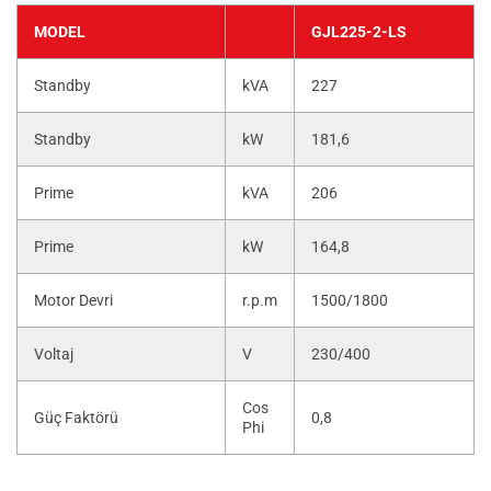
MODEL
GJL225-2-LS
Standby
kVA
227
Standby
kW
181,6
Prime
kVA
206
Prime
kW
164,8
Motor Devri
r.p.m
1500/1800
Voltaj
V
230/400
Cos
Güç Faktörü
0,8
Phi