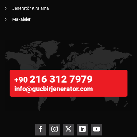
Jeneratör Kiralama
Makaleler
216 312 7979
+90
info@gucbirjenerator.com