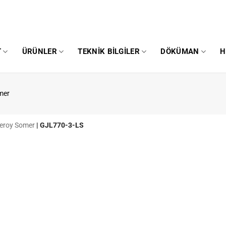
T
ÜRÜNLER
TEKNIK BILGILER
DÖKÜMAN
H
omer
 Leroy Somer
|
GJL770-3-LS