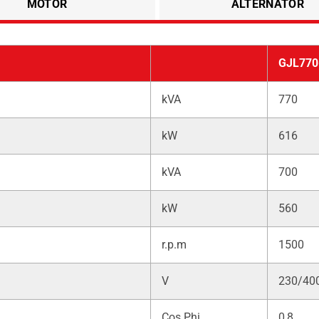
MOTOR
ALTERNATÖR
GJL770
kVA
770
kW
616
kVA
700
kW
560
r.p.m
1500
V
230/40
Cos Phi
0,8