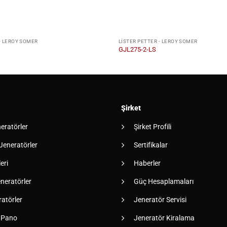
- LEROY SOMER
LISTER PETTER - LEROY SOMER
GJL275-2-LS
Şirket
neratörler
Şirket Profili
 Jeneratörler
Sertifikalar
eri
Haberler
neratörler
Güç Hesaplamaları
atörler
Jeneratör Servisi
 Pano
Jeneratör Kiralama