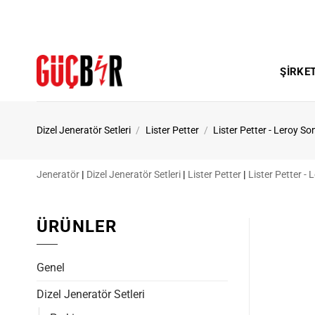
İçeriğe
atla
ŞIRKE
Dizel Jeneratör Setleri
/
Lister Petter
/
Lister Petter - Leroy S
Jeneratör
|
Dizel Jeneratör Setleri
|
Lister Petter
|
Lister Petter -
ÜRÜNLER
Genel
Dizel Jeneratör Setleri