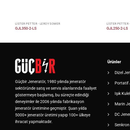
LISTER PETTER - LEROY SOMER
LISTER PETTER 
GJL350-2-LS
GJL250-2-LS
Ürünler
Dizel Je
Güçbir Jeneratör, 1980 yılında jeneratör
Portatif
sektöründe satış ve servis alanlarında faaliyet
Işık Kulel
göstermeye başlamış, bu süreçte edindiği
deneyimler ile 2006 yılında fabrikasyon
Marin Je
jeneratör üretimine geçmiştir. Şuan yılda
DC Jener
5000+ jeneratör üretimi yapıp 100+ ülkeye
ihracat yapmaktadır.
Senkron