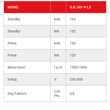
MODEL
GJL165-V-LS
Standby
kVA
165
Standby
kW
132
Prime
kVA
150
Prime
kW
120
Motor Devri
r.p.m
1500/1800
Voltaj
V
230/400
Cos
Güç Faktörü
0,8
Phi