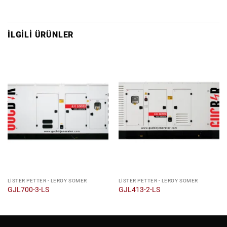
İLGILI ÜRÜNLER
LISTER PETTER - LEROY SOMER
LISTER PETTER - LEROY SOMER
GJL700-3-LS
GJL413-2-LS