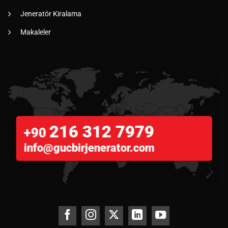
Jeneratör Kiralama
Makaleler
216 312 7979
+90
info@gucbirjenerator.com