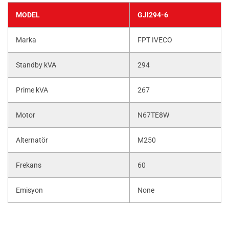
MODEL
GJI294-6
Marka
FPT IVECO
Standby kVA
294
Prime kVA
267
Motor
N67TE8W
Alternatör
M250
Frekans
60
Emisyon
None