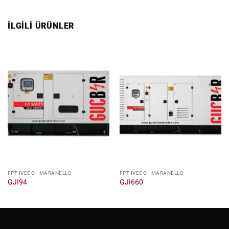
İLGILI ÜRÜNLER
FPT IVECO - MARANELLO
FPT IVECO - MARANELLO
GJI94
GJI660