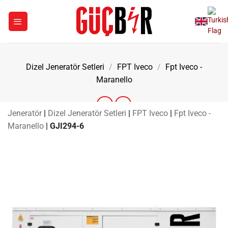
İçeriğe
atla
Dizel Jeneratör Setleri
/
FPT Iveco
/
Fpt Iveco -
Maranello
Jeneratör
|
Dizel Jeneratör Setleri
|
FPT Iveco
|
Fpt Iveco -
Maranello
|
GJI294-6