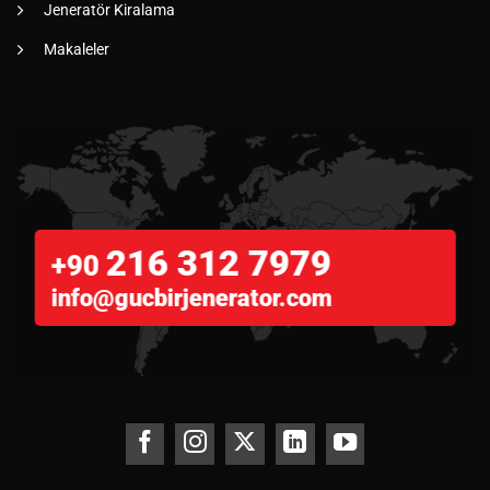
Jeneratör Kiralama
Makaleler
216 312 7979
+90
info@gucbirjenerator.com