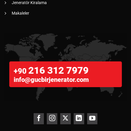
Jeneratör Kiralama
Makaleler
216 312 7979
+90
info@gucbirjenerator.com