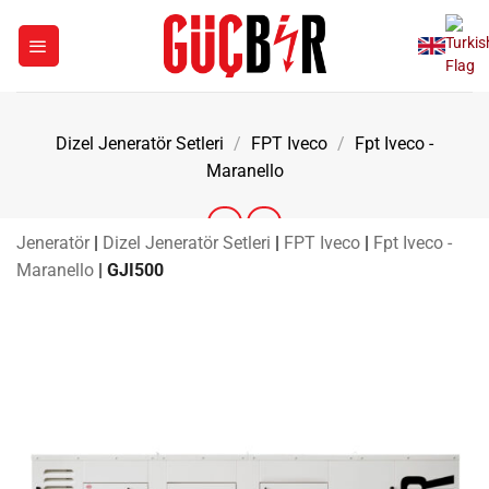
İçeriğe
atla
Dizel Jeneratör Setleri
/
FPT Iveco
/
Fpt Iveco -
Maranello
Jeneratör
|
Dizel Jeneratör Setleri
|
FPT Iveco
|
Fpt Iveco -
Maranello
|
GJI500