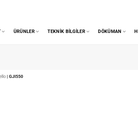
T
ÜRÜNLER
TEKNIK BILGILER
DÖKÜMAN
H
ello
|
GJI550