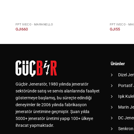
FPT IVECO - MARANELLO
FPT IVECO - M
GJI660
GJI55
Ürünler
Dizel Je
Güçbir Jeneratör, 1980 yılında jeneratör
Portatif
sektöründe satış ve servis alanlarında faaliyet
Işık Kulel
göstermeye başlamış, bu süreçte edindiği
deneyimler ile 2006 yılında fabrikasyon
Marin Je
jeneratör üretimine geçmiştir. Şuan yılda
DC Jener
5000+ jeneratör üretimi yapıp 100+ ülkeye
ihracat yapmaktadır.
Senkron