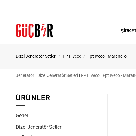
İçeriğe
atla
ŞIRKE
Dizel Jeneratör Setleri
/
FPT Iveco
/
Fpt Iveco - Maranello
Jeneratör
|
Dizel Jeneratör Setleri
|
FPT Iveco
|
Fpt Iveco - Maran
ÜRÜNLER
Genel
Dizel Jeneratör Setleri