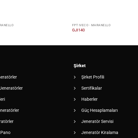
ARANELLO
FPT IVECO - MARANELLO
GJI140
Şirket
neratörler
Şirket Profili
 Jeneratörler
Sertifikalar
eri
Haberler
neratörler
Güç Hesaplamaları
atörler
Jeneratör Servisi
 Pano
Jeneratör Kiralama