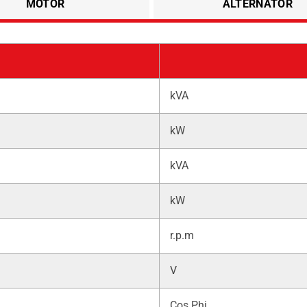
MOTOR
ALTERNATÖR
kVA
kW
kVA
kW
r.p.m
V
Cos Phi