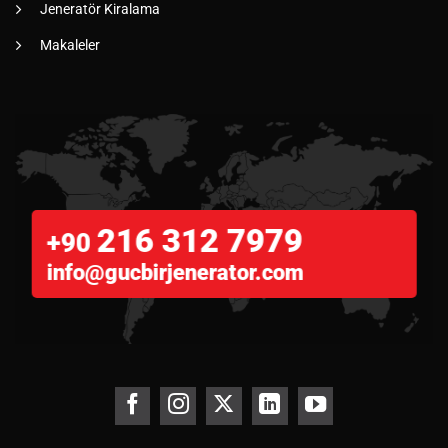
Jeneratör Kiralama
Makaleler
216 312 7979
+90
info@gucbirjenerator.com