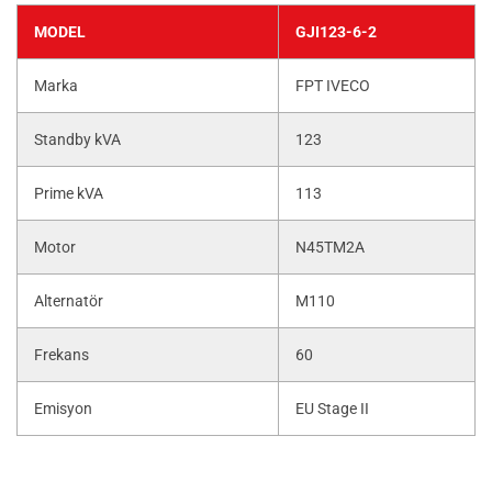
MODEL
GJI123-6-2
Marka
FPT IVECO
Standby kVA
123
Prime kVA
113
Motor
N45TM2A
Alternatör
M110
Frekans
60
Emisyon
EU Stage II