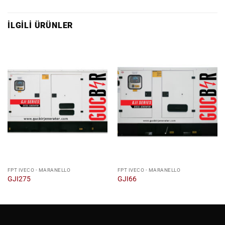
İLGILI ÜRÜNLER
FPT IVECO - MARANELLO
FPT IVECO - MARANELLO
GJI275
GJI66