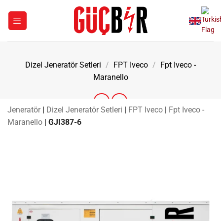
İçeriğe
atla
Dizel Jeneratör Setleri
/
FPT Iveco
/
Fpt Iveco -
Maranello
Jeneratör
|
Dizel Jeneratör Setleri
|
FPT Iveco
|
Fpt Iveco -
Maranello
|
GJI387-6