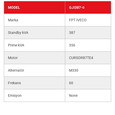
MODEL
GJI387-6
Marka
FPT IVECO
Standby kVA
387
Prime kVA
356
Motor
CURSOR87TE4
Alternatör
M330
Frekans
60
Emisyon
None