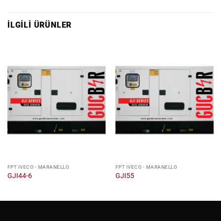
İLGILI ÜRÜNLER
FPT IVECO - MARANELLO
FPT IVECO - MARANELLO
GJI44-6
GJI55