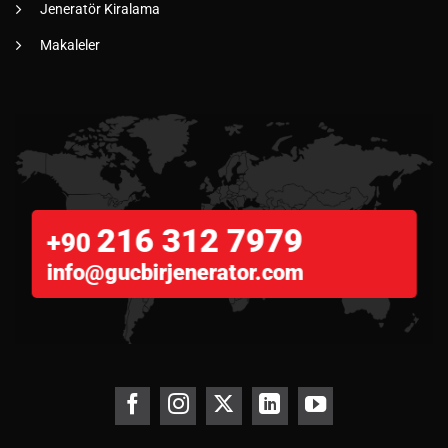
Jeneratör Kiralama
Makaleler
216 312 7979
+90
info@gucbirjenerator.com