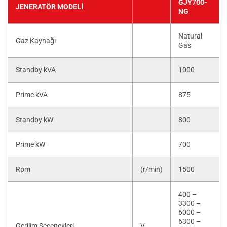
GJY700-
JENERATÖR MODELI
NG
Natural
Gaz Kaynağı
Gas
Standby kVA
1000
Prime kVA
875
Standby kW
800
Prime kW
700
Rpm
(r/min)
1500
400 –
3300 –
6000 –
6300 –
Gerilim Seçenekleri
V