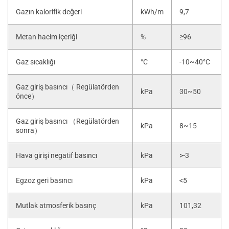
Gazın kalorifik değeri
kWh/m
9,7
Metan hacim içeriği
%
≥96
Gaz sıcaklığı
°C
-10~40°C
Gaz giriş basıncı（ Regülatörden
kPa
30~50
önce）
Gaz giriş basıncı （Regülatörden
kPa
8~15
sonra）
Hava girişi negatif basıncı
kPa
>-3
Egzoz geri basıncı
kPa
<5
Mutlak atmosferik basınç
kPa
101,32