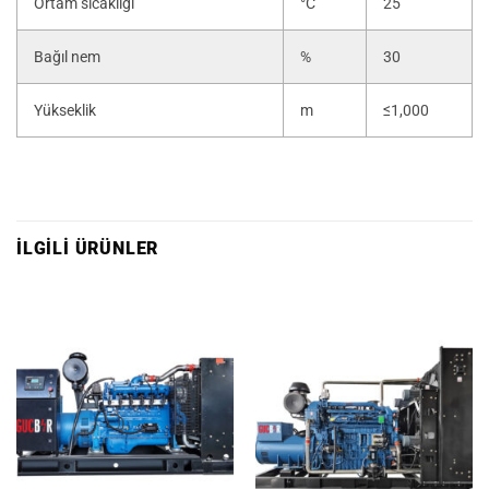
Ortam sıcaklığı
°C
25
Bağıl nem
%
30
Yükseklik
m
≤1,000
İLGILI ÜRÜNLER