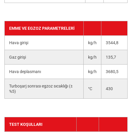
EMME VE EGZOZ PARAMETRELERI
Hava girişi
kg/h
3544,8
Gaz girişi
kg/h
135,7
Hava deplasmanı
kg/h
3680,5
Turboşarj sonrası egzoz sıcaklığı (±
°C
430
%5)
TEST KOŞULLARI