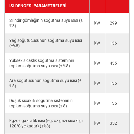
ISI DENGESI PARAMETRELERI
Silindir gömleğinin soğutma suyu ısısı (±
kW
299
%8)
Yağ soğutucusunun soğutma suyu ısısı
kW
136
(±%8)
Yüksek sıcaklık soğutma sisteminin
kW
435
toplam soğutma suyu ısısı (± %8)
Ara soğutucunun soğutma suyu ısısı (±
kW
135
%8)
Düşük sıcaklık soğutma sisteminin
kW
135
toplam soğutma suyu ısısı (± 8)
Egzoz gazı atık ısısı (egzoz gazı sıcaklığı
kW
352
120°C’ye kadar) (±%8)