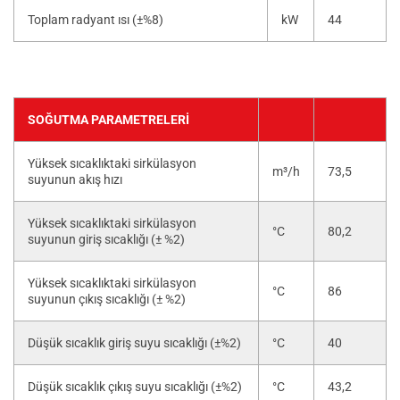
Toplam radyant ısı (±%8)
kW
44
SOĞUTMA PARAMETRELERI
Yüksek sıcaklıktaki sirkülasyon
m³/h
73,5
suyunun akış hızı
Yüksek sıcaklıktaki sirkülasyon
°C
80,2
suyunun giriş sıcaklığı (± %2)
Yüksek sıcaklıktaki sirkülasyon
°C
86
suyunun çıkış sıcaklığı (± %2)
Düşük sıcaklık giriş suyu sıcaklığı (±%2)
°C
40
Düşük sıcaklık çıkış suyu sıcaklığı (±%2)
°C
43,2