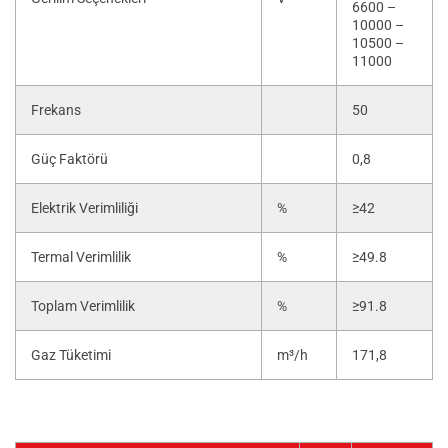
6600 –
10000 –
10500 –
11000
Frekans
50
Güç Faktörü
0,8
Elektrik Verimliliği
%
≥42
Termal Verimlilik
%
≥49.8
Toplam Verimlilik
%
≥91.8
Gaz Tüketimi
m³/h
171,8