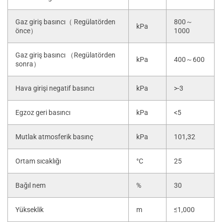
Gaz giriş basıncı（ Regülatörden
800～
kPa
önce）
1000
Gaz giriş basıncı （Regülatörden
kPa
400～600
sonra）
Hava girişi negatif basıncı
kPa
>-3
Egzoz geri basıncı
kPa
<5
Mutlak atmosferik basınç
kPa
101,32
Ortam sıcaklığı
°C
25
Bağıl nem
%
30
Yükseklik
m
≤1,000