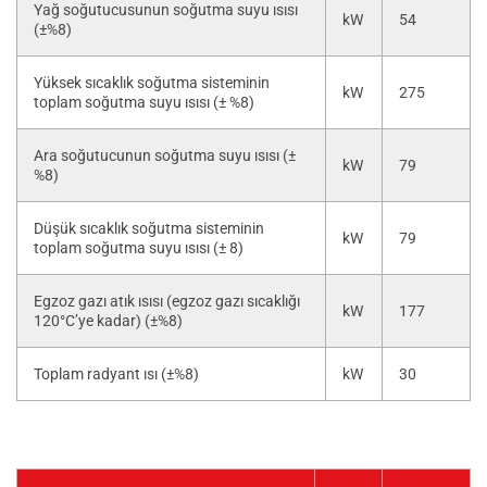
Yağ soğutucusunun soğutma suyu ısısı
kW
54
(±%8)
Yüksek sıcaklık soğutma sisteminin
kW
275
toplam soğutma suyu ısısı (± %8)
Ara soğutucunun soğutma suyu ısısı (±
kW
79
%8)
Düşük sıcaklık soğutma sisteminin
kW
79
toplam soğutma suyu ısısı (± 8)
Egzoz gazı atık ısısı (egzoz gazı sıcaklığı
kW
177
120°C’ye kadar) (±%8)
Toplam radyant ısı (±%8)
kW
30