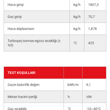
Hava girişi
kg/h
1807,3
Gaz girişi
kg/h
70,7
Hava deplasmanı
kg/h
1,878
Turboşarj sonrası egzoz sıcaklığı (±
°C
425
%5)
TEST KOŞULLARI
Gazın kalorifik değeri
kWh/m
9,1
Metan hacim içeriği
%
≥96
Gaz sıcaklığı
°C
-10~40°C