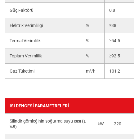
Güç Faktörü
0,8
Elektrik Verimliliği
%
≥38
Termal Verimlilik
%
≥54.5
Toplam Verimlilik
%
≥92.5
Gaz Tüketimi
m³/h
101,2
ISI DENGESI PARAMETRELERI
Silindir gömleğinin soğutma suyu ısısı (±
kW
220
%8)