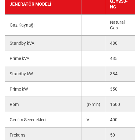
GJY350-
JENERATÖR MODELI
NG
Natural
Gaz Kaynağı
Gas
Standby kVA
480
Prime kVA
435
Standby kW
384
Prime kW
350
Rpm
(r/min)
1500
Gerilim Seçenekleri
V
400
Frekans
50