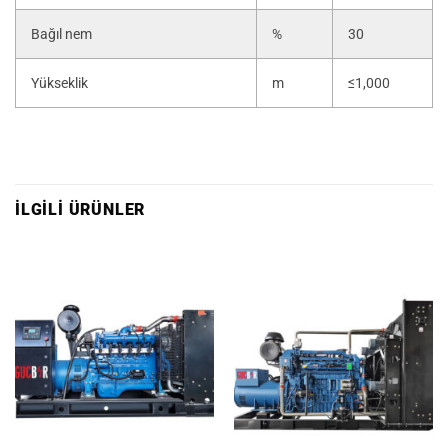
Bağıl nem
%
30
Yükseklik
m
≤1,000
İLGILI ÜRÜNLER