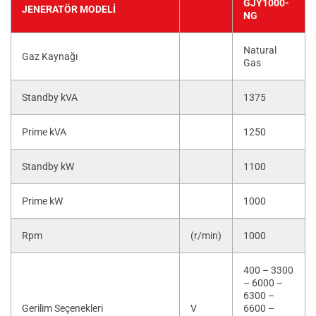
GJY1000-
JENERATÖR MODELI
NG
Natural
Gaz Kaynağı
Gas
Standby kVA
1375
Prime kVA
1250
Standby kW
1100
Prime kW
1000
Rpm
(r/min)
1000
400 – 3300
– 6000 –
6300 –
Gerilim Seçenekleri
V
6600 –