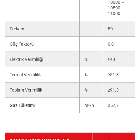
10000 –
10500 –
11000
Frekans
50
Güç Faktörü
0,8
Elektrik Verimliliği
%
≥40
Termal Verimlilik
%
≥51.3
Toplam Verimlilik
%
≥91.3
Gaz Tüketimi
m³/h
257,7