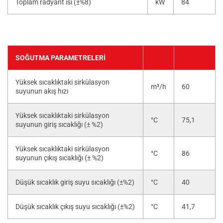
Toplam radyant ısı (±%8)
kW
84
SOĞUTMA PARAMETRELERI
Yüksek sıcaklıktaki sirkülasyon
m³/h
60
suyunun akış hızı
Yüksek sıcaklıktaki sirkülasyon
°C
75,1
suyunun giriş sıcaklığı (± %2)
Yüksek sıcaklıktaki sirkülasyon
°C
86
suyunun çıkış sıcaklığı (± %2)
Düşük sıcaklık giriş suyu sıcaklığı (±%2)
°C
40
Düşük sıcaklık çıkış suyu sıcaklığı (±%2)
°C
41,7