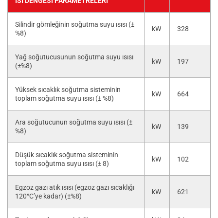
ISI DENGESI PARAMETRELERI
Silindir gömleğinin soğutma suyu ısısı (±
kW
328
%8)
Yağ soğutucusunun soğutma suyu ısısı
kW
197
(±%8)
Yüksek sıcaklık soğutma sisteminin
kW
664
toplam soğutma suyu ısısı (± %8)
Ara soğutucunun soğutma suyu ısısı (±
kW
139
%8)
Düşük sıcaklık soğutma sisteminin
kW
102
toplam soğutma suyu ısısı (± 8)
Egzoz gazı atık ısısı (egzoz gazı sıcaklığı
kW
621
120°C’ye kadar) (±%8)