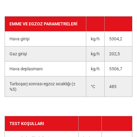
EMME VE EGZOZ PARAMETRELERI
Hava girişi
kg/h
5304,2
Gaz girişi
kg/h
202,5
Hava deplasmanı
kg/h
5506,7
Turboşarj sonrası egzoz sıcaklığı (±
°C
485
%5)
TEST KOŞULLARI