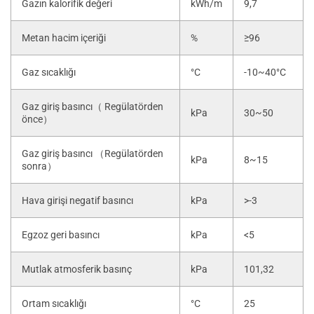
Gazın kalorifik değeri
kWh/m
9,7
Metan hacim içeriği
%
≥96
Gaz sıcaklığı
°C
-10~40°C
Gaz giriş basıncı（ Regülatörden
kPa
30~50
önce）
Gaz giriş basıncı （Regülatörden
kPa
8~15
sonra）
Hava girişi negatif basıncı
kPa
>-3
Egzoz geri basıncı
kPa
<5
Mutlak atmosferik basınç
kPa
101,32
Ortam sıcaklığı
°C
25