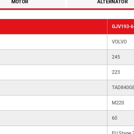
MOTOR
ALTERNATÖR
GJV193-6
VOLVO
245
223
TAD840G
M220
60
EU Stage 