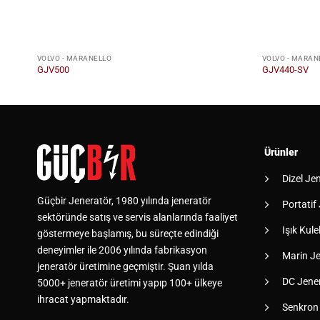
VOLVO - MARANELLO
VOLVO - MARAN
GJV500
GJV440-SV
Ürünler
Dizel Je
Güçbir Jeneratör, 1980 yılında jeneratör
Portatif
sektöründe satış ve servis alanlarında faaliyet
Işık Kulel
göstermeye başlamış, bu süreçte edindiği
deneyimler ile 2006 yılında fabrikasyon
Marin Je
jeneratör üretimine geçmiştir. Şuan yılda
DC Jener
5000+ jeneratör üretimi yapıp 100+ ülkeye
ihracat yapmaktadır.
Senkron