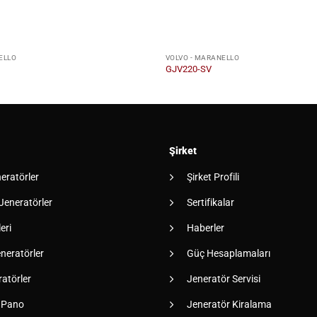
ELLO
VOLVO - MARANELLO
GJV220-SV
Şirket
neratörler
Şirket Profili
 Jeneratörler
Sertifikalar
eri
Haberler
neratörler
Güç Hesaplamaları
atörler
Jeneratör Servisi
 Pano
Jeneratör Kiralama