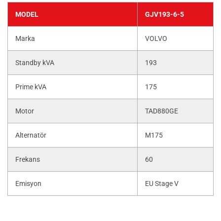
MODEL
GJV193-6-5
Marka
VOLVO
Standby kVA
193
Prime kVA
175
Motor
TAD880GE
Alternatör
M175
Frekans
60
Emisyon
EU Stage V