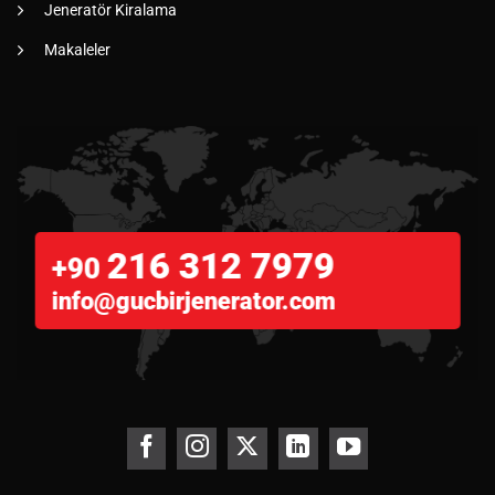
Jeneratör Kiralama
Makaleler
216 312 7979
+90
info@gucbirjenerator.com