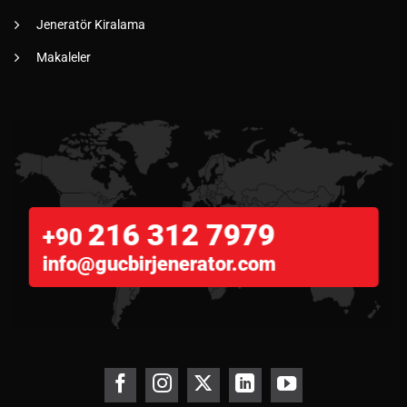
Jeneratör Kiralama
Makaleler
216 312 7979
+90
info@gucbirjenerator.com