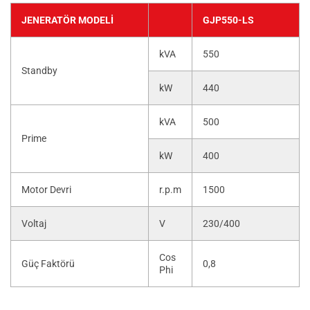
JENERATÖR MODELI
GJP550-LS
kVA
550
Standby
kW
440
kVA
500
Prime
kW
400
Motor Devri
r.p.m
1500
Voltaj
V
230/400
Cos
Güç Faktörü
0,8
Phi