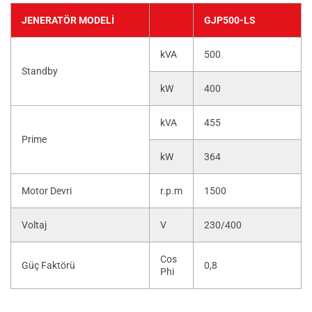
JENERATÖR MODELI
GJP500-LS
kVA
500
Standby
kW
400
kVA
455
Prime
kW
364
Motor Devri
r.p.m
1500
Voltaj
V
230/400
Cos
Güç Faktörü
0,8
Phi