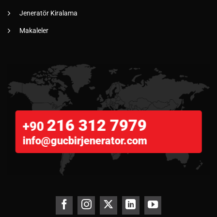
Jeneratör Kiralama
Makaleler
216 312 7979
+90
info@gucbirjenerator.com