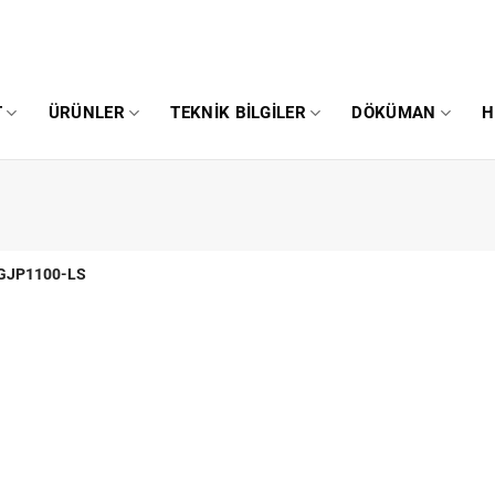
T
ÜRÜNLER
TEKNIK BILGILER
DÖKÜMAN
H
GJP1100-LS