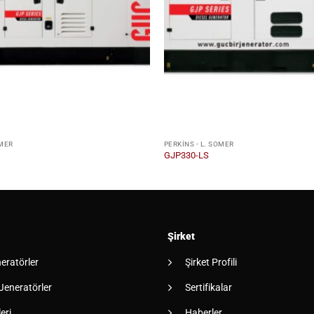
OMER
PERKINS - L. SOMER
GJP330-LS
Şirket
neratörler
Şirket Profili
 Jeneratörler
Sertifikalar
eri
Haberler