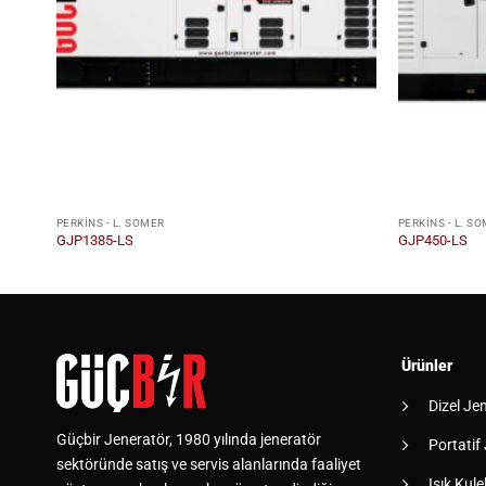
PERKINS - L. SOMER
PERKINS - L. S
GJP1385-LS
GJP450-LS
Ürünler
Dizel Je
Güçbir Jeneratör, 1980 yılında jeneratör
Portatif
sektöründe satış ve servis alanlarında faaliyet
Işık Kulel