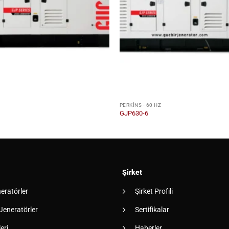
Z
PERKINS - 60 HZ
GJP630-6
Şirket
neratörler
Şirket Profili
 Jeneratörler
Sertifikalar
eri
Haberler