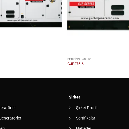
Z
PERKINS - 60 HZ
GJP275-6
Şirket
neratörler
Şirket Profili
 Jeneratörler
Sertifikalar
eri
Haberler