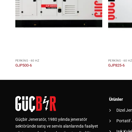
PERKINS - 60 HZ
PERKINS - 60 H
GJP500-6
GJP825-6
Ürünler
Dizel Je
Güçbir Jeneratör, 1980 yılında jeneratör
Portatif
sektöründe satış ve servis alanlarında faaliyet
Işık Kulel