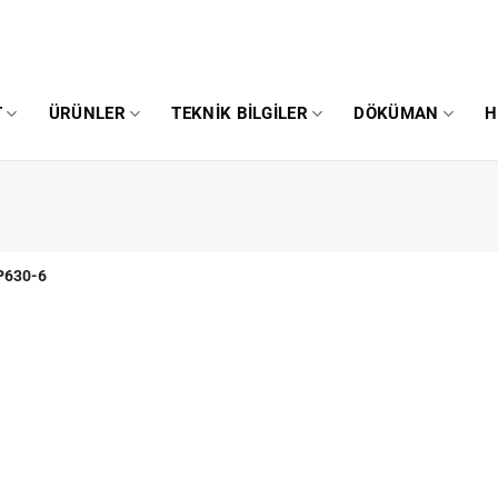
T
ÜRÜNLER
TEKNIK BILGILER
DÖKÜMAN
H
630-6