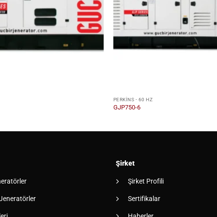
Z
PERKINS - 60 HZ
GJP750-6
Şirket
neratörler
Şirket Profili
 Jeneratörler
Sertifikalar
eri
Haberler