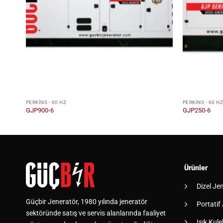
PERKINS - 60 HZ
PERKINS - 60 H
GJP900-6
GJP250-6
Ürünler
Dizel Je
Güçbir Jeneratör, 1980 yılında jeneratör
Portatif
sektöründe satış ve servis alanlarında faaliyet
Işık Kulel