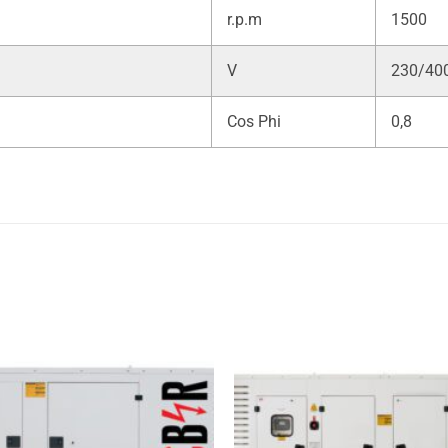
r.p.m
1500
V
230/40
Cos Phi
0,8