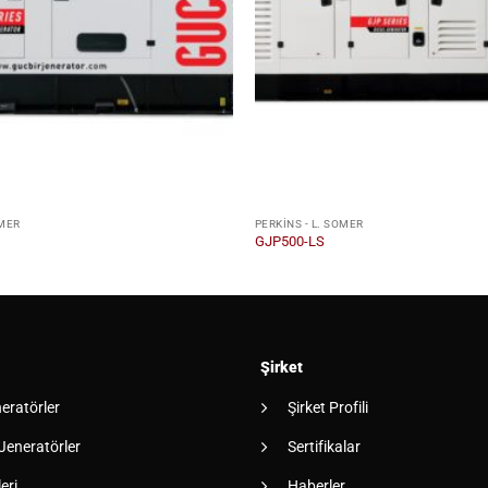
OMER
PERKINS - L. SOMER
GJP500-LS
Şirket
neratörler
Şirket Profili
 Jeneratörler
Sertifikalar
eri
Haberler