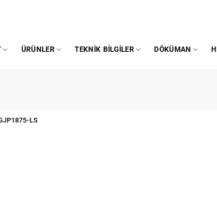
T
ÜRÜNLER
TEKNIK BILGILER
DÖKÜMAN
H
GJP1875-LS