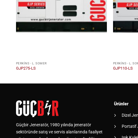
PERKINS - L. SOMER
PERKINS - L. S
GJP275-LS
GJP110-LS
Ürünler
Dizel Je
Güçbir Jeneratör, 1980 yılında jeneratör
Portatif
sektöründe satış ve servis alanlarında faaliyet
Işık Kulel