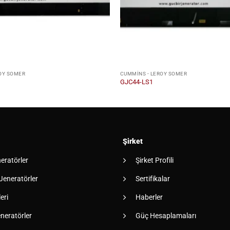
OY SOMER
CUMMINS - LEROY SOMER
GJC44-LS1
Şirket
neratörler
Şirket Profili
 Jeneratörler
Sertifikalar
eri
Haberler
neratörler
Güç Hesaplamaları