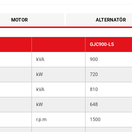
MOTOR
ALTERNATÖR
GJC900-LS
kVA
900
kW
720
kVA
810
kW
648
r.p.m
1500