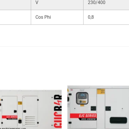
V
230/400
Cos Phi
0,8