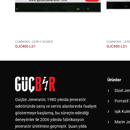
CUMMINS - LEROY SOMER
CUMMINS - LER
GJC400-LS1
GJC450-LS1
Ürünler
Dizel Je
Güçbir Jeneratör, 1980 yılında jeneratör
Portatif
sektöründe satış ve servis alanlarında faaliyet
Işık Kulel
göstermeye başlamış, bu süreçte edindiği
deneyimler ile 2006 yılında fabrikasyon
Marin Je
jeneratör üretimine geçmiştir. Şuan yılda