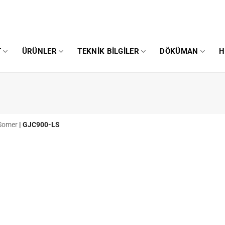
T
ÜRÜNLER
TEKNIK BILGILER
DÖKÜMAN
H
Somer
|
GJC900-LS