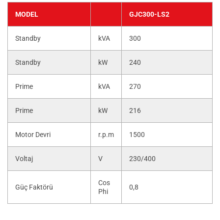
MODEL
GJC300-LS2
Standby
kVA
300
Standby
kW
240
Prime
kVA
270
Prime
kW
216
Motor Devri
r.p.m
1500
Voltaj
V
230/400
Cos
Güç Faktörü
0,8
Phi