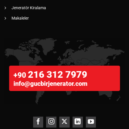
Jeneratör Kiralama
Makaleler
216 312 7979
+90
info@gucbirjenerator.com