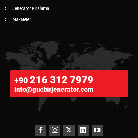
Jeneratör Kiralama
Makaleler
216 312 7979
+90
info@gucbirjenerator.com