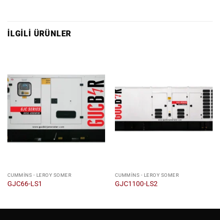
İLGILI ÜRÜNLER
CUMMINS - LEROY SOMER
CUMMINS - LEROY SOMER
GJC66-LS1
GJC1100-LS2