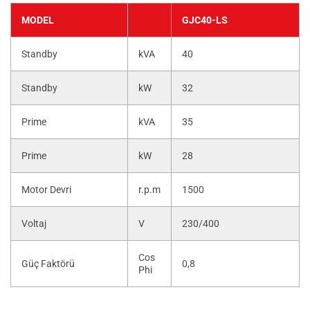
MODEL
GJC40-LS
Standby
kVA
40
Standby
kW
32
Prime
kVA
35
Prime
kW
28
Motor Devri
r.p.m
1500
Voltaj
V
230/400
Cos
Güç Faktörü
0,8
Phi