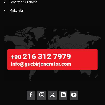
Jeneratör Kiralama
Makaleler
216 312 7979
+90
info@gucbirjenerator.com