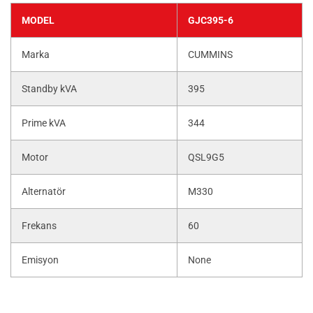
MODEL
GJC395-6
Marka
CUMMINS
Standby kVA
395
Prime kVA
344
Motor
QSL9G5
Alternatör
M330
Frekans
60
Emisyon
None