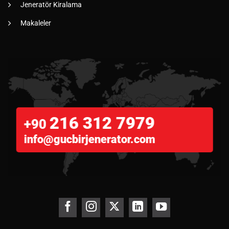
Jeneratör Kiralama
Makaleler
216 312 7979
+90
info@gucbirjenerator.com