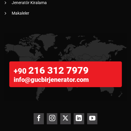
Jeneratör Kiralama
Makaleler
216 312 7979
+90
info@gucbirjenerator.com