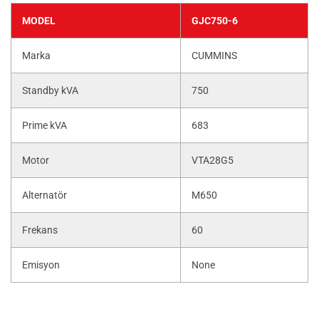
MODEL
GJC750-6
Marka
CUMMINS
Standby kVA
750
Prime kVA
683
Motor
VTA28G5
Alternatör
M650
Frekans
60
Emisyon
None