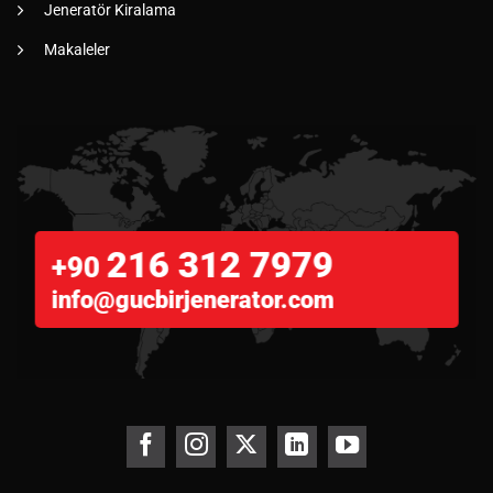
Jeneratör Kiralama
Makaleler
216 312 7979
+90
info@gucbirjenerator.com