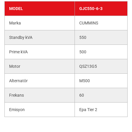
MODEL
GJC550-6-3
Marka
CUMMINS
Standby kVA
550
Prime kVA
500
Motor
QSZ13G5
Alternatör
M500
Frekans
60
Emisyon
Epa Tier 2