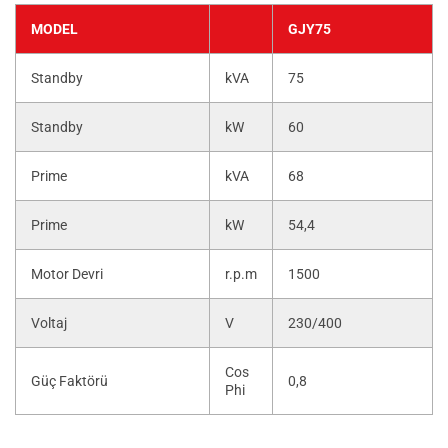
MODEL
GJY75
Standby
kVA
75
Standby
kW
60
Prime
kVA
68
Prime
kW
54,4
Motor Devri
r.p.m
1500
Voltaj
V
230/400
Cos
Güç Faktörü
0,8
Phi