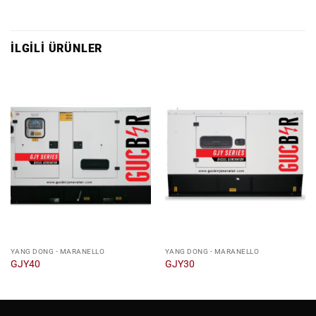
İLGILI ÜRÜNLER
YANG DONG - MARANELLO
YANG DONG - MARANELLO
GJY40
GJY30