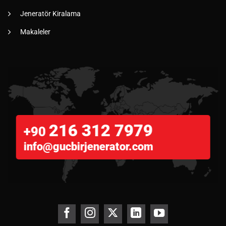
Jeneratör Kiralama
Makaleler
216 312 7979
+90
info@gucbirjenerator.com