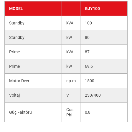
MODEL
GJY100
Standby
kVA
100
Standby
kW
80
Prime
kVA
87
Prime
kW
69,6
Motor Devri
r.p.m
1500
Voltaj
V
230/400
Cos
Güç Faktörü
0,8
Phi