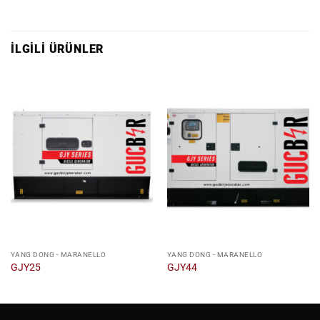
İLGILI ÜRÜNLER
YANG DONG - MARANELLO
YANG DONG - MARANELLO
GJY25
GJY44