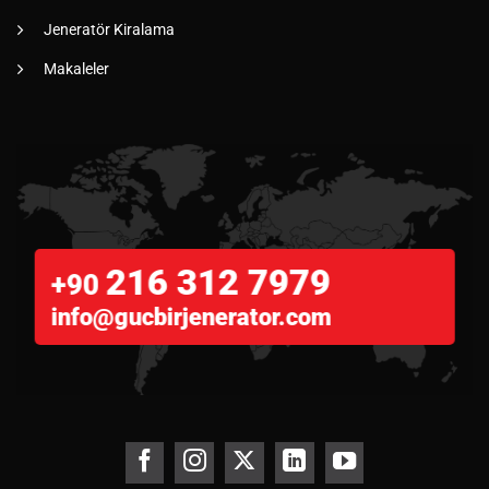
Jeneratör Kiralama
Makaleler
216 312 7979
+90
info@gucbirjenerator.com