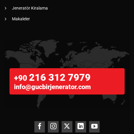
Jeneratör Kiralama
Makaleler
216 312 7979
+90
info@gucbirjenerator.com