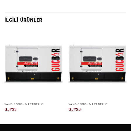
İLGILI ÜRÜNLER
YANG DONG - MARANELLO
YANG DONG - MARANELLO
GJY33
GJY28