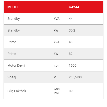
MODEL
GJY44
Standby
kVA
44
Standby
kW
35,2
Prime
kVA
40
Prime
kW
32
Motor Devri
r.p.m
1500
Voltaj
V
230/400
Cos
Güç Faktörü
0,8
Phi