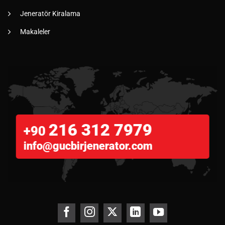
Jeneratör Kiralama
Makaleler
216 312 7979
+90
info@gucbirjenerator.com