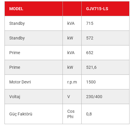
MODEL
GJV715-LS
Standby
kVA
715
Standby
kW
572
Prime
kVA
652
Prime
kW
521,6
Motor Devri
r.p.m
1500
Voltaj
V
230/400
Cos
Güç Faktörü
0,8
Phi