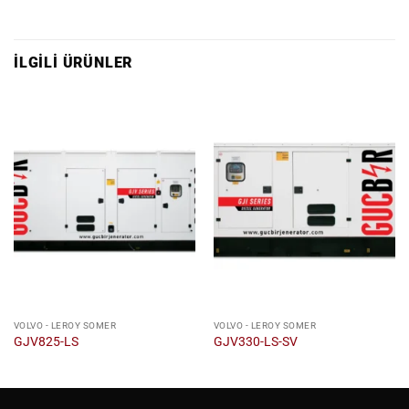
İLGILI ÜRÜNLER
VOLVO - LEROY SOMER
VOLVO - LEROY SOMER
GJV825-LS
GJV330-LS-SV