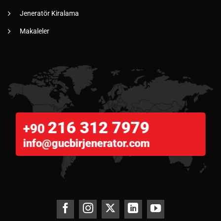
Jeneratör Kiralama
Makaleler
216 312 7979
+90
info@gucbirjenerator.com