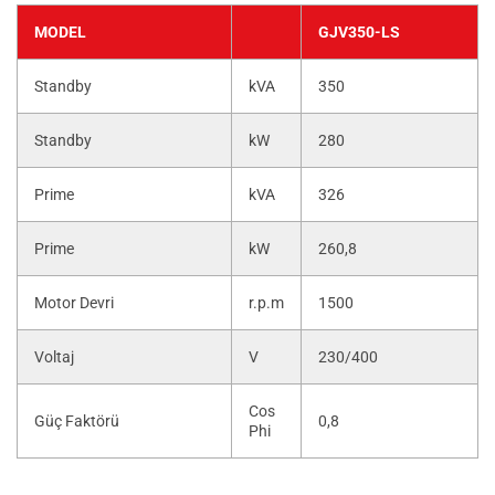
MODEL
GJV350-LS
Standby
kVA
350
Standby
kW
280
Prime
kVA
326
Prime
kW
260,8
Motor Devri
r.p.m
1500
Voltaj
V
230/400
Cos
Güç Faktörü
0,8
Phi