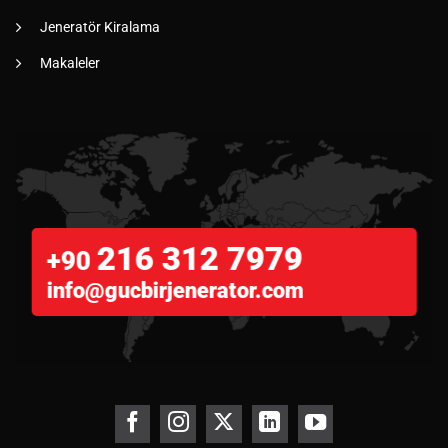
Jeneratör Kiralama
Makaleler
216 312 7979
+90
info@gucbirjenerator.com