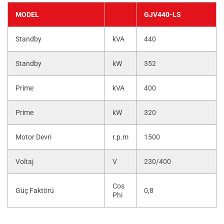
MODEL
GJV440-LS
Standby
kVA
440
Standby
kW
352
Prime
kVA
400
Prime
kW
320
Motor Devri
r.p.m
1500
Voltaj
V
230/400
Cos
Güç Faktörü
0,8
Phi