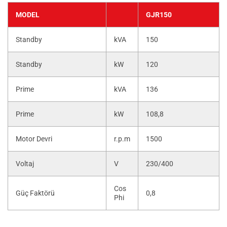
MODEL
GJR150
Standby
kVA
150
Standby
kW
120
Prime
kVA
136
Prime
kW
108,8
Motor Devri
r.p.m
1500
Voltaj
V
230/400
Cos
Güç Faktörü
0,8
Phi