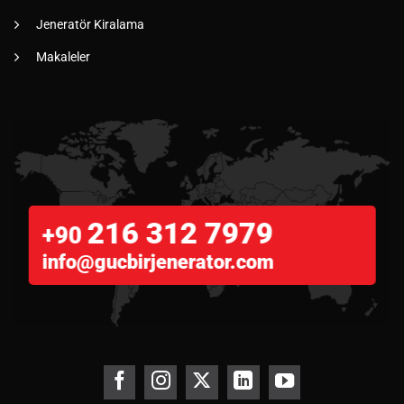
Jeneratör Kiralama
Makaleler
216 312 7979
+90
info@gucbirjenerator.com