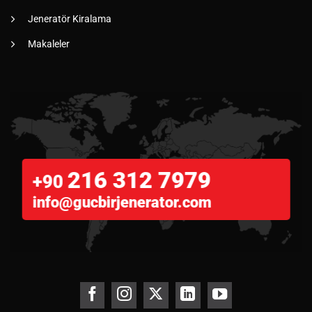
Jeneratör Kiralama
Makaleler
216 312 7979
+90
info@gucbirjenerator.com