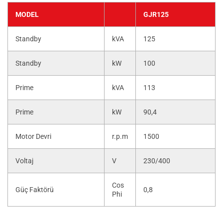
MODEL
GJR125
Standby
kVA
125
Standby
kW
100
Prime
kVA
113
Prime
kW
90,4
Motor Devri
r.p.m
1500
Voltaj
V
230/400
Cos
Güç Faktörü
0,8
Phi