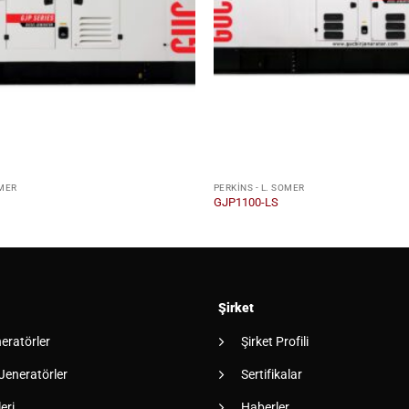
OMER
PERKINS - L. SOMER
GJP1100-LS
Şirket
neratörler
Şirket Profili
 Jeneratörler
Sertifikalar
eri
Haberler