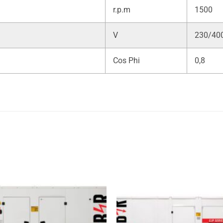
r.p.m
1500
V
230/40
Cos Phi
0,8