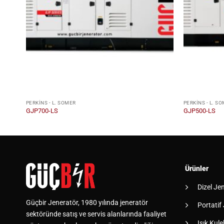
PERKINS - L. SOMER
PERKINS - L. S
GJP700-LS
GJP500-LS
Ürünler
Dizel Je
Güçbir Jeneratör, 1980 yılında jeneratör
Portatif
sektöründe satış ve servis alanlarında faaliyet
Işık Kulel