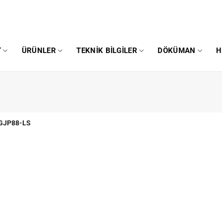
T
ÜRÜNLER
TEKNIK BILGILER
DÖKÜMAN
H
GJP88-LS