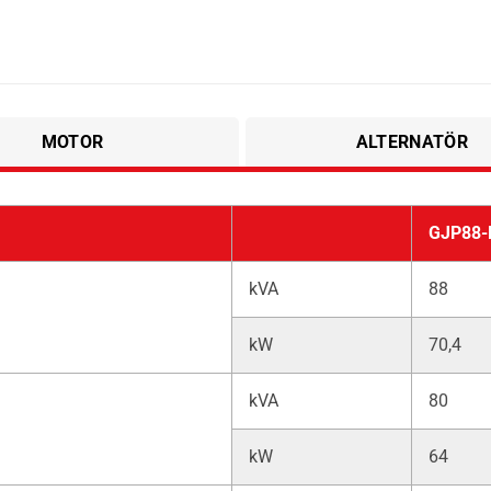
MOTOR
ALTERNATÖR
GJP88-
kVA
88
kW
70,4
kVA
80
kW
64