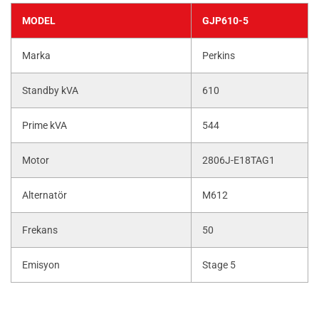
MODEL
GJP610-5
Marka
Perkins
Standby kVA
610
Prime kVA
544
Motor
2806J-E18TAG1
Alternatör
M612
Frekans
50
Emisyon
Stage 5