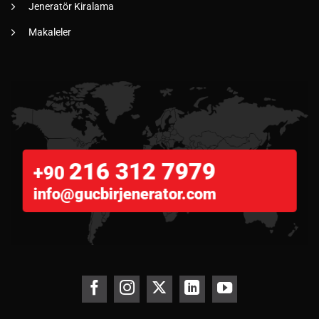
Jeneratör Kiralama
Makaleler
216 312 7979
+90
info@gucbirjenerator.com