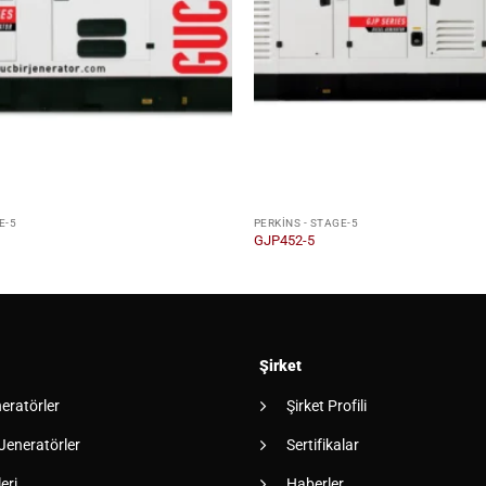
E-5
PERKINS - STAGE-5
GJP452-5
Şirket
neratörler
Şirket Profili
 Jeneratörler
Sertifikalar
eri
Haberler