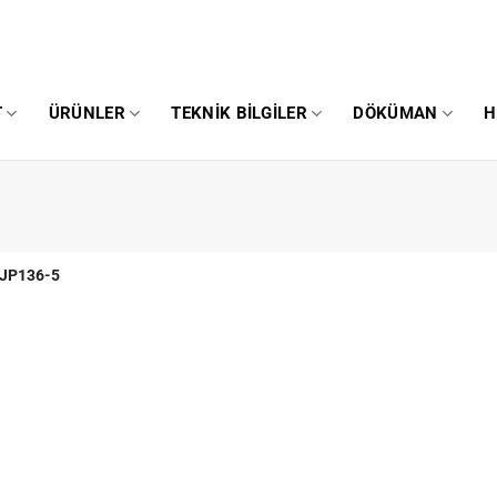
T
ÜRÜNLER
TEKNIK BILGILER
DÖKÜMAN
H
JP136-5