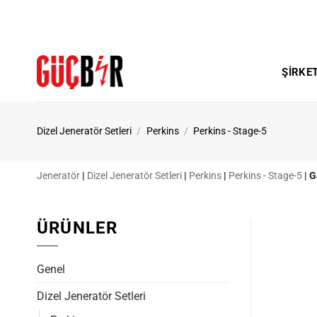
İçeriğe
atla
ŞIRKE
Dizel Jeneratör Setleri
/
Perkins
/
Perkins - Stage-5
Jeneratör
|
Dizel Jeneratör Setleri
|
Perkins
|
Perkins - Stage-5
|
G
ÜRÜNLER
Genel
Dizel Jeneratör Setleri