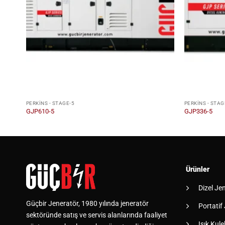
PERKINS - STAGE-5
PERKINS - STAG
GJP610-5
GJP336-5
Ürünler
Dizel Je
Güçbir Jeneratör, 1980 yılında jeneratör
Portatif
sektöründe satış ve servis alanlarında faaliyet
Işık Kulel