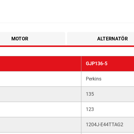
MOTOR
ALTERNATÖR
GJP136-5
Perkins
135
123
1204J-E44TTAG2