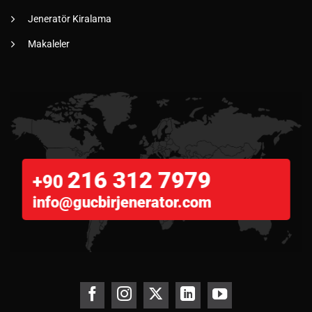
Jeneratör Kiralama
Makaleler
216 312 7979
+90
info@gucbirjenerator.com