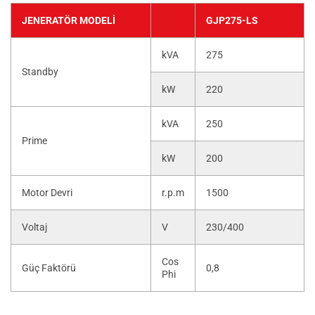
JENERATÖR MODELI
GJP275-LS
kVA
275
Standby
kW
220
kVA
250
Prime
kW
200
Motor Devri
r.p.m
1500
Voltaj
V
230/400
Cos
Güç Faktörü
0,8
Phi