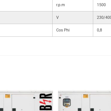
r.p.m
1500
V
230/40
Cos Phi
0,8