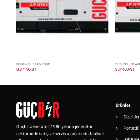
PERKINS - STAMFORD
PERKINS - STA
GJP150-ST
GJP400-ST
Ürünler
Dizel Je
Güçbir Jeneratör, 1980 yılında jeneratör
Portatif
sektöründe satış ve servis alanlarında faaliyet
Işık Kulel