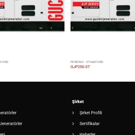
MFORD
PERKINS - STAMFORD
GJP250-ST
Şirket
neratörler
Şirket Profili
 Jeneratörler
Sertifikalar
eri
Haberler