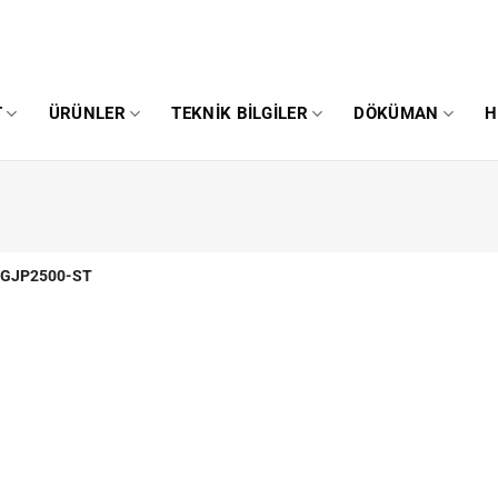
T
ÜRÜNLER
TEKNIK BILGILER
DÖKÜMAN
H
GJP2500-ST