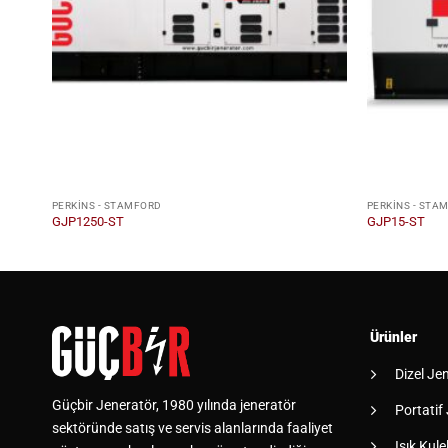
PERKINS - STAMFORD
PERKINS - STA
GJP1250-ST
GJP15-ST
Ürünler
Dizel Je
Güçbir Jeneratör, 1980 yılında jeneratör
Portatif
sektöründe satış ve servis alanlarında faaliyet
Işık Kulel