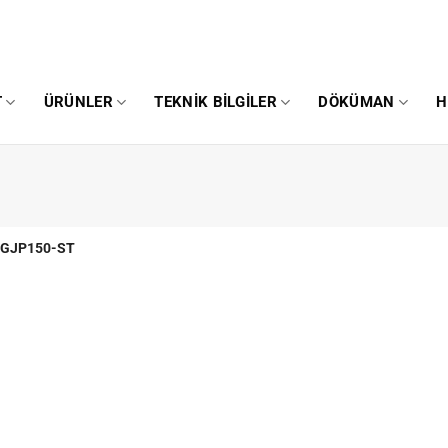
T
ÜRÜNLER
TEKNIK BILGILER
DÖKÜMAN
H
GJP150-ST