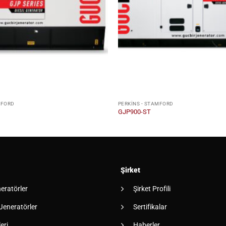
MFORD
PERKINS - STAMFORD
GJP900-ST
Şirket
neratörler
Şirket Profili
 Jeneratörler
Sertifikalar
eri
Haberler