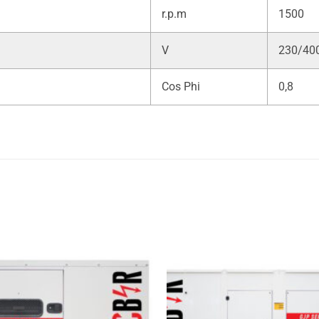
r.p.m
1500
V
230/40
Cos Phi
0,8