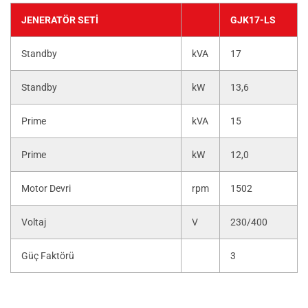
JENERATÖR SETI
GJK17-LS
Standby
kVA
17
Standby
kW
13,6
Prime
kVA
15
Prime
kW
12,0
Motor Devri
rpm
1502
Voltaj
V
230/400
Güç Faktörü
3