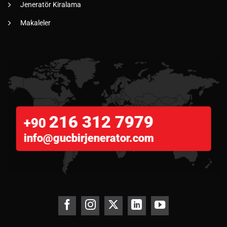
Jeneratör Kiralama
Makaleler
216 312 7979
+90
info@gucbirjenerator.com