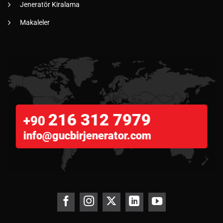
Jeneratör Kiralama
Makaleler
216 312 7979
+90
info@gucbirjenerator.com