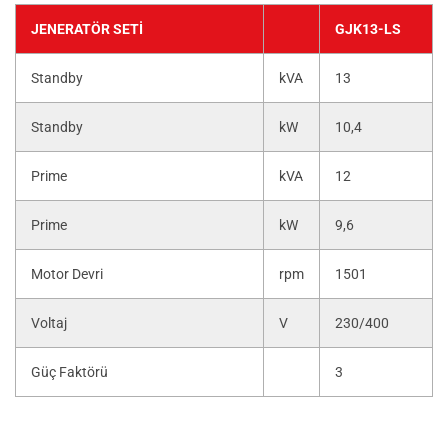
JENERATÖR SETI
GJK13-LS
Standby
kVA
13
Standby
kW
10,4
Prime
kVA
12
Prime
kW
9,6
Motor Devri
rpm
1501
Voltaj
V
230/400
Güç Faktörü
3