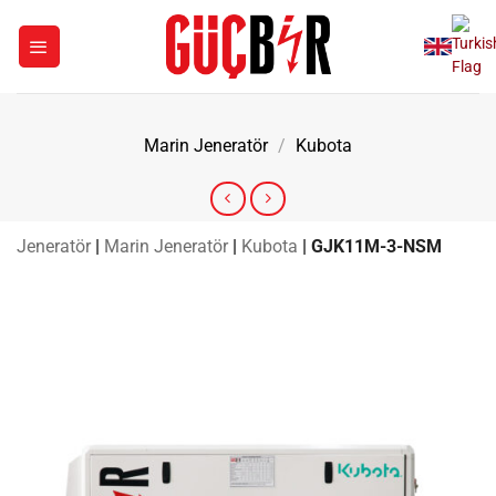
İçeriğe
atla
Marin Jeneratör
/
Kubota
Jeneratör
|
Marin Jeneratör
|
Kubota
|
GJK11M-3-NSM