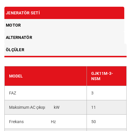
JENERATÖR SETI
MOTOR
ALTERNATÖR
ÖLÇÜLER
GJK11M-3-
MODEL
NSM
FAZ
3
Maksimum AC çıkışı kW
11
Frekans Hz
50