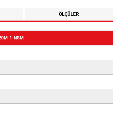
ÖLÇÜLER
20M-1-NSM
0