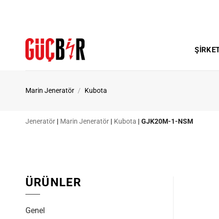
İçeriğe
atla
ŞIRKE
Marin Jeneratör
/
Kubota
Jeneratör
|
Marin Jeneratör
|
Kubota
|
GJK20M-1-NSM
ÜRÜNLER
Genel