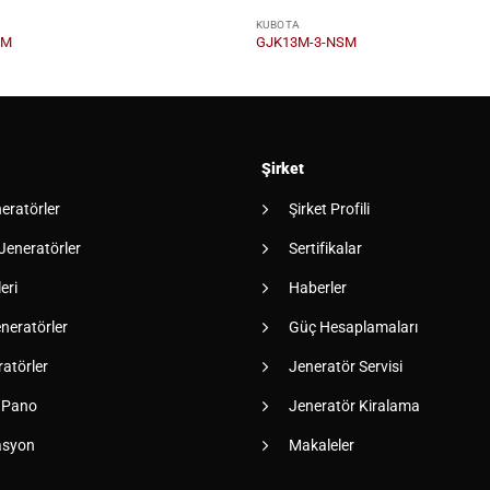
KUBOTA
SM
GJK13M-3-NSM
Şirket
neratörler
Şirket Profili
 Jeneratörler
Sertifikalar
eri
Haberler
neratörler
Güç Hesaplamaları
atörler
Jeneratör Servisi
 Pano
Jeneratör Kiralama
asyon
Makaleler