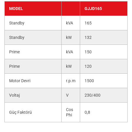
MODEL
GJJD165
Standby
kVA
165
Standby
kW
132
Prime
kVA
150
Prime
kW
120
Motor Devri
r.p.m
1500
Voltaj
V
230/400
Cos
Güç Faktörü
0,8
Phi