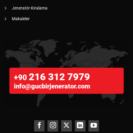
Jeneratör Kiralama
Makaleler
216 312 7979
+90
info@gucbirjenerator.com