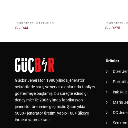
JOHN DEERE - MARANELLO
JOHN DEERE - 
GJJD44
GJJD275
Ürünler
Dizel Je
Güçbir Jeneratör, 1980 yılında jeneratör
Portatif
sektöründe satış ve servis alanlarında faaliyet
Işık Kulel
göstermeye başlamış, bu süreçte edindiği
deneyimler ile 2006 yılında fabrikasyon
Marin Je
jeneratör üretimine geçmiştir. Şuan yılda
DC Jener
5000+ jeneratör üretimi yapıp 100+ ülkeye
ihracat yapmaktadır.
Senkron