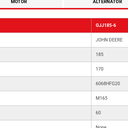
MOTOR
ALTERNATÖR
GJJ185-6
JOHN DEERE
185
170
6068HFG20
M165
60
None