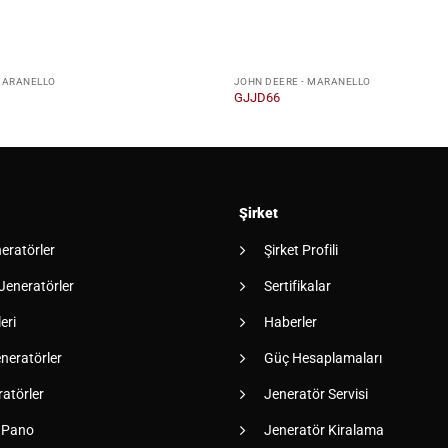
MARANELLO
JOHN DEERE - MARANELLO
GJJD66
Şirket
neratörler
Şirket Profili
 Jeneratörler
Sertifikalar
eri
Haberler
neratörler
Güç Hesaplamaları
atörler
Jeneratör Servisi
 Pano
Jeneratör Kiralama