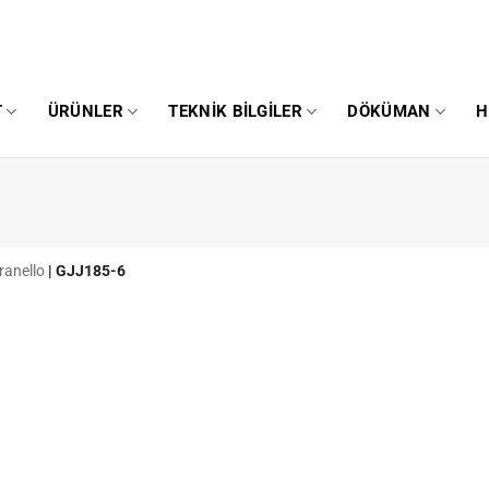
T
ÜRÜNLER
TEKNIK BILGILER
DÖKÜMAN
H
ranello
|
GJJ185-6