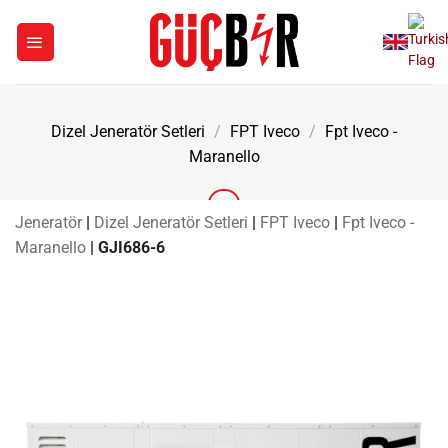
İçeriğe
atla
Dizel Jeneratör Setleri
/
FPT Iveco
/
Fpt Iveco -
Maranello
Jeneratör
|
Dizel Jeneratör Setleri
|
FPT Iveco
|
Fpt Iveco -
Maranello
|
GJI686-6