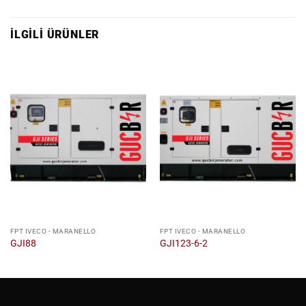
İLGILI ÜRÜNLER
FPT IVECO - MARANELLO
FPT IVECO - MARANELLO
GJI88
GJI123-6-2