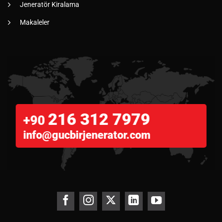
Jeneratör Kiralama
Makaleler
216 312 7979
+90
info@gucbirjenerator.com