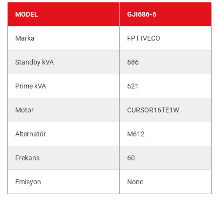
MODEL
GJI686-6
Marka
FPT IVECO
Standby kVA
686
Prime kVA
621
Motor
CURSOR16TE1W
Alternatör
M612
Frekans
60
Emisyon
None