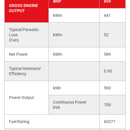
BHP
859
GROSS ENGINE
OUTPUT
kWm
641
Typical Parasitic
Loss
kWm
52
(Fan)
Net Power
kWm
589
Typical Generator
0.95
Efficiency
kWe
560
Power Output
Continuous Power
700
kVA
Fuel Rating
60377