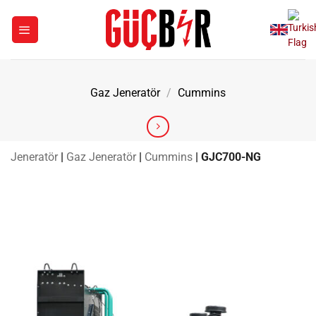
İçeriğe
atla
Gaz Jeneratör
/
Cummins
Jeneratör
|
Gaz Jeneratör
|
Cummins
|
GJC700-NG